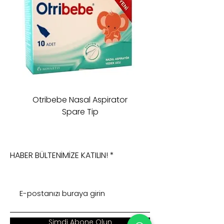
Otribebe Nasal Aspirator
Oioi Sleeping Comp
Spare Tip
HABER BÜLTENİMİZE KATILIN!
Şimdi Abone Olun