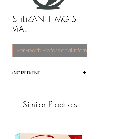
STiLiZAN 1 MG 5
ViAL
For Health Professional information
iNGREDiENT
trifluoperazine
Similar Products