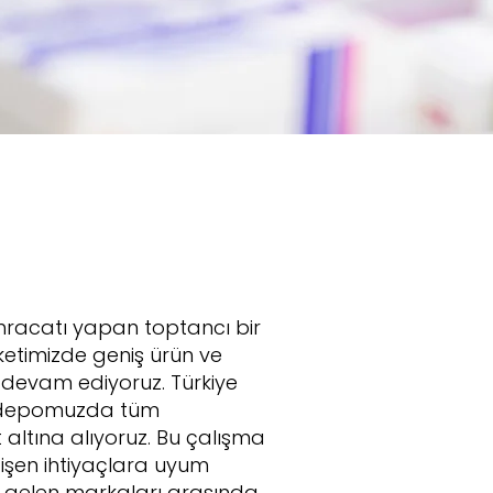
 ihracatı yapan toptancı bir
ketimizde geniş ürün ve
 devam ediyoruz. Türkiye
za depomuzda tüm
altına alıyoruz. Bu çalışma
eğişen ihtiyaçlara uyum
e gelen markaları arasında