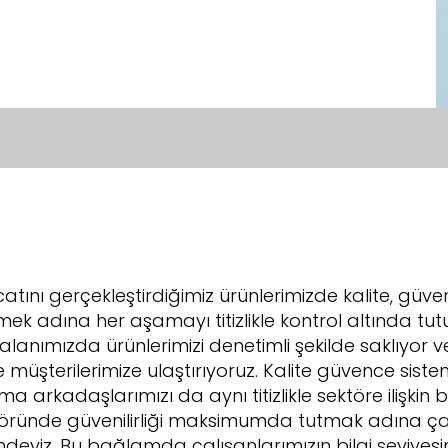
tını gerçekleştirdiğimiz ürünlerimizde kalite, güven
ilmek adına her aşamayı titizlikle kontrol altında tut
nımızda ürünlerimizi denetimli şekilde saklıyor v
ilde müşterilerimize ulaştırıyoruz. Kalite güvence sist
rkadaşlarımızı da aynı titizlikle sektöre ilişkin b
töründe güvenilirliği maksimumda tutmak adına çalı
ndeyiz. Bu bağlamda çalışanlarımızın bilgi seviyesi