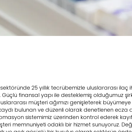
sektöründe 25 yıllık tecrübemizle uluslararası ilaç
. Güçlü finansal yapı ile desteklemiş olduğumuz şir
luslararası müşteri ağımızı genişleterek büyümeye
ı kaydı bulunan ve düzenli olarak denetlenen ec
omasyon sistemimiz üzerinden kontrol ederek kayıt 
e müşteri memnuniyeti odaklı bir hizmet sunuyoruz. D
k ve açık görüşlü bir kuruluş olarak sektörün önd