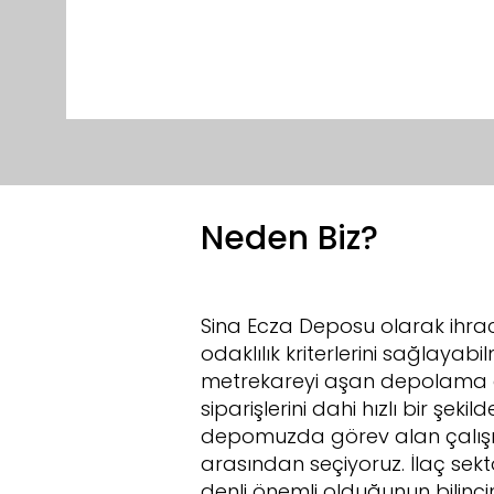
Neden Biz?
Sina Ecza Deposu olarak ihraca
odaklılık kriterlerini sağlayab
metrekareyi aşan depolama ala
siparişlerini dahi hızlı bir şek
depomuzda görev alan çalışma a
arasından seçiyoruz. İlaç sek
denli önemli olduğunun bilinci