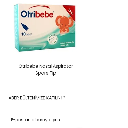
Otribebe Nasal Aspirator
Oioi Sleeping Comp
Spare Tip
HABER BÜLTENİMİZE KATILIN!