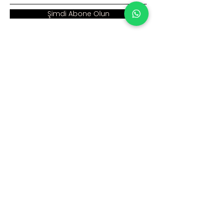
Şimdi Abone Olun
Adres :
Ana Sayfa >
Cumhuriyet Mah. Eski
Kurumsal >
Hadımköy Yolu Cad.
No: 2/3
Ürünler >
Büyükçekmece
İstanbul
İnsan Kaynakları >
Blog >
+90 212 979 90 66
+90 531 547 90 66
İletişim >
info@sinaecza.com
Çalışma Saatlerimiz: