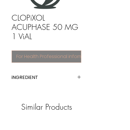
CLOPiXOL
ACUPHASE 50 MG
1 ViAL
For Health Professional information
iNGREDiENT
zuclopenthixol
Similar Products