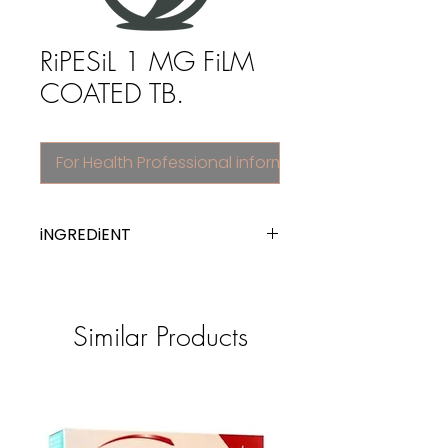
RiPESiL 1 MG FiLM
COATED TB.
For Health Professional information
iNGREDiENT
risperidone
Similar Products