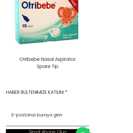
Otribebe Nasal Aspirator
Oioi Sleeping Comp
Spare Tip
HABER BÜLTENİMİZE KATILIN!
Şimdi Abone Olun