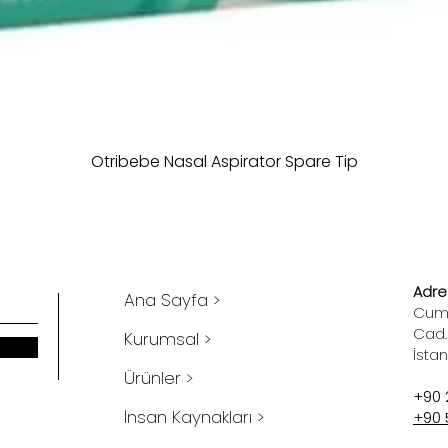
Otribebe Nasal Aspirator Spare Tip
Adres
Ana Sayfa >
Cumh
Cad.
Kurumsal >
İsta
Ürünler >
+90 
İnsan Kaynakları >
+90 