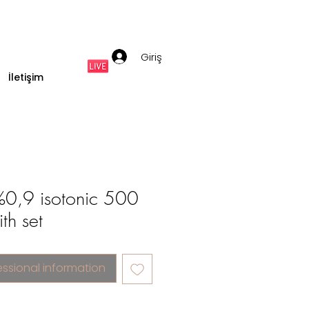
Giriş
İletişim
%0,9 isotonic 500
th set
essional information