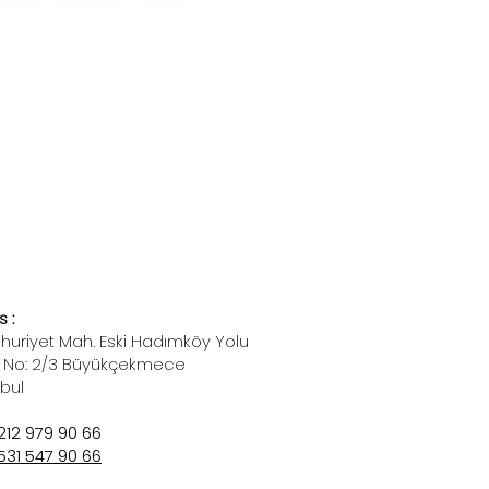
 :
uriyet Mah. Eski Hadımköy Yolu
 No: 2/3 Büyükçekmece
nbul
212 979 90 66
531 547 90 66