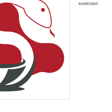
iNGREDiENT
sodium chloride