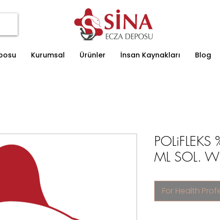
eposu
Kurumsal
Ürünler
İnsan Kaynakları
Blog
POLiFLEKS 
ML SOL. Wi
For Health Prof