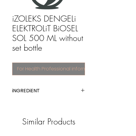
iZOLEKS DENGELi
ELEKTROLiT BiOSEL
SOL 500 ML without
set bottle
For Health Professional information
iNGREDiENT
combinations of electrolytes
Similar Products