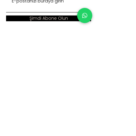
Şimdi Abone Olun
Adres :
Ana Sayfa >
Cumhuriyet Mah. Eski
Kurumsal >
Hadımköy Yolu Cad.
No: 2/3
Ürünler >
Büyükçekmece
İstanbul
İnsan Kaynakları >
Blog >
+90 212 979 90 66
+90 531 547 90 66
İletişim >
info@sinaecza.com