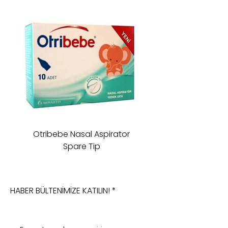
Otribebe Nasal Aspirator
Oioi Sleeping Comp
Spare Tip
HABER BÜLTENİMİZE KATILIN!