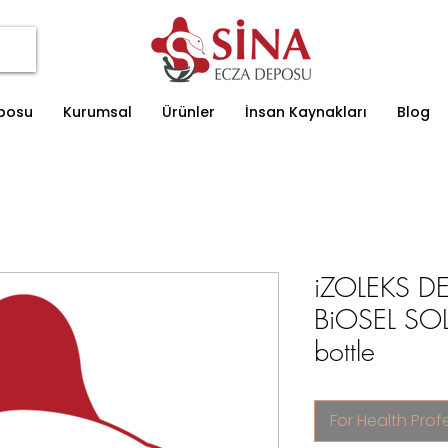
eposu
Kurumsal
Ürünler
İnsan Kaynakları
Blog
iZOLEKS DE
BiOSEL SOL
bottle
For Health Prof