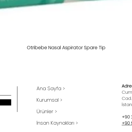
Otribebe Nasal Aspirator Spare Tip
Adres
Ana Sayfa >
Cumh
Cad.
Kurumsal >
İsta
Ürünler >
+90 
İnsan Kaynakları >
+90 