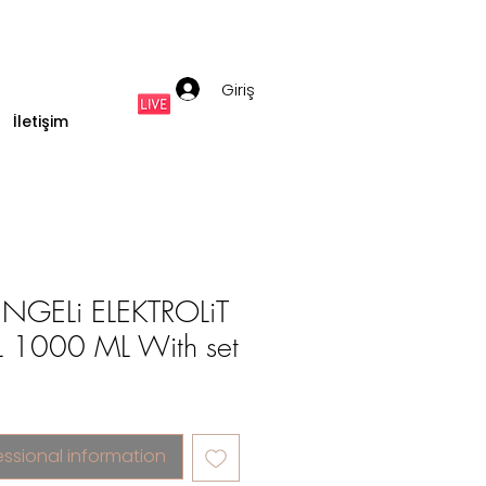
Giriş
İletişim
NGELi ELEKTROLiT
 1000 ML With set
essional information