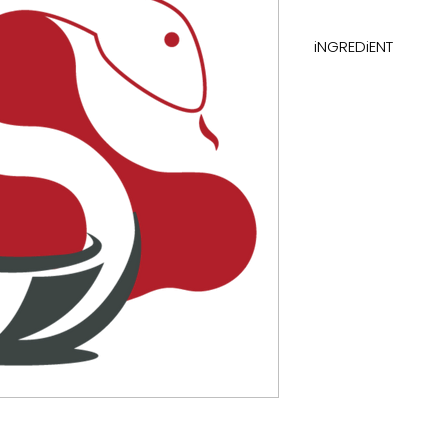
iNGREDiENT
combinations of el