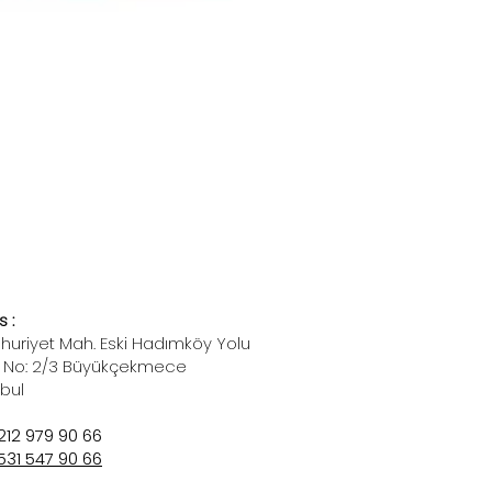
 :
uriyet Mah. Eski Hadımköy Yolu
 No: 2/3 Büyükçekmece
nbul
212 979 90 66
531 547 90 66