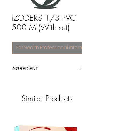
iZODEKS 1/3 PVC
500 ML(With set)
For Health Professional information
iNGREDiENT
electrolytes with carbohydrates
Similar Products