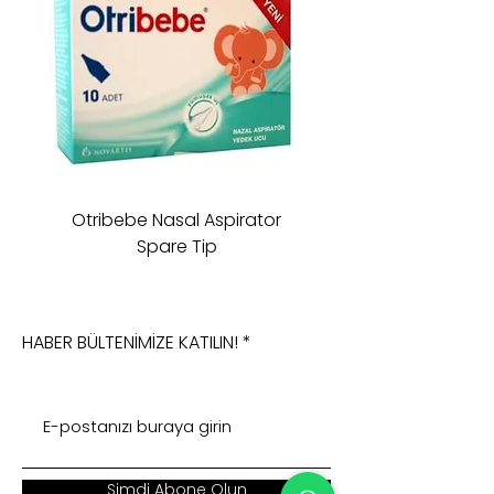
Otribebe Nasal Aspirator
Oioi Sleeping Comp
Spare Tip
HABER BÜLTENİMİZE KATILIN!
Şimdi Abone Olun