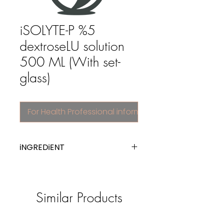
iSOLYTE-P %5
dextroseLU solution
500 ML (With set-
glass)
For Health Professional information
iNGREDiENT
electrolytes with carbohydrates
Similar Products