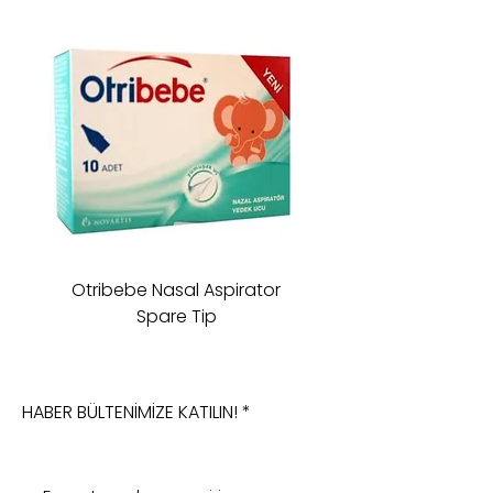
Otribebe Nasal Aspirator
Oioi Sleeping Comp
Spare Tip
HABER BÜLTENİMİZE KATILIN!