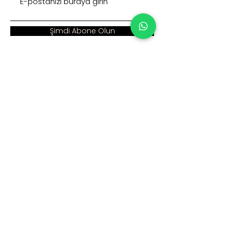
Şimdi Abone Olun
Adres :
Ana Sayfa >
Cumhuriyet Mah. Eski
Kurumsal >
Hadımköy Yolu Cad.
No: 2/3
Ürünler >
Büyükçekmece
İstanbul
İnsan Kaynakları >
Blog >
+90 212 979 90 66
+90 531 547 90 66
İletişim >
info@sinaecza.com