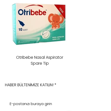
Otribebe Nasal Aspirator
Oioi Sleeping Comp
Spare Tip
HABER BÜLTENİMİZE KATILIN!