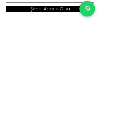
Şimdi Abone Olun
Adres :
Ana Sayfa >
Cumhuriyet Mah. Eski
Kurumsal >
Hadımköy Yolu Cad.
No: 2/3
Ürünler >
Büyükçekmece
İstanbul
İnsan Kaynakları >
Blog >
+90 212 979 90 66
+90 531 547 90 66
İletişim >
info@sinaecza.com
Çalışma Saatlerimiz: