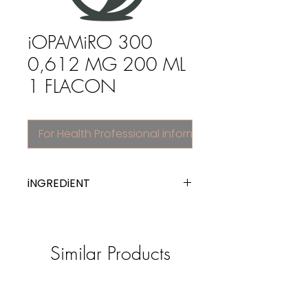
iOPAMiRO 300
0,612 MG 200 ML
1 FLACON
For Health Professional information
iNGREDiENT
iopamidol
Similar Products