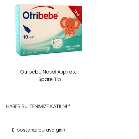
Otribebe Nasal Aspirator
Oioi Sleeping Comp
Spare Tip
HABER BÜLTENİMİZE KATILIN!