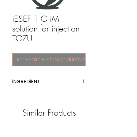
iESEF 1 G iM
solution for injection
TOZU
For Health Professional information
iNGREDiENT
ceftriaxone
Similar Products