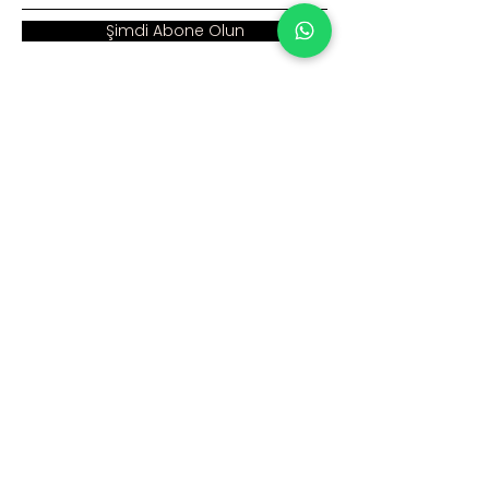
Şimdi Abone Olun
Adres :
Ana Sayfa >
Cumhuriyet Mah. Eski
Kurumsal >
Hadımköy Yolu Cad.
No: 2/3
Ürünler >
Büyükçekmece
İstanbul
İnsan Kaynakları >
Blog >
+90 212 979 90 66
+90 531 547 90 66
İletişim >
info@sinaecza.com
Çalışma Saatlerimiz: