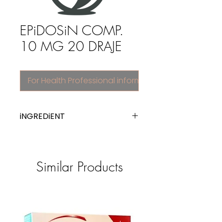
EPiDOSiN COMP.
10 MG 20 DRAJE
For Health Professional information
iNGREDiENT
Other drugs for functional
gastrointestinal disorders
Similar Products