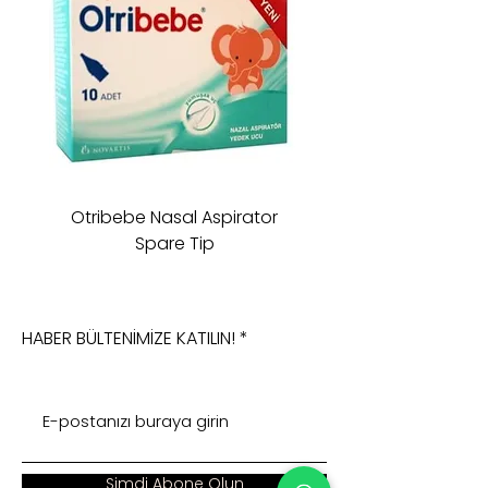
Otribebe Nasal Aspirator
Oioi Sleeping Comp
Spare Tip
HABER BÜLTENİMİZE KATILIN!
Şimdi Abone Olun