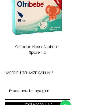
Otribebe Nasal Aspirator
Oioi Sleeping Comp
Spare Tip
HABER BÜLTENİMİZE KATILIN!
Şimdi Abone Olun