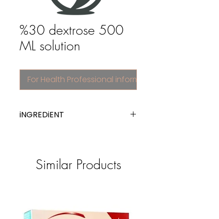
%30 dextrose 500
ML solution
For Health Professional information
iNGREDiENT
carbohydrates
Similar Products