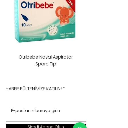
Otribebe Nasal Aspirator
Oioi Sleeping Comp
Spare Tip
HABER BÜLTENİMİZE KATILIN!
Şimdi Abone Olun