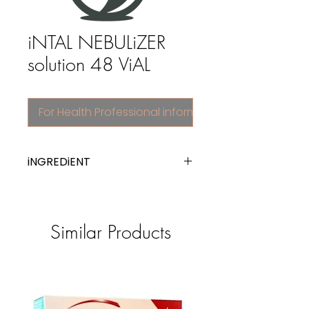
iNTAL NEBULiZER
solution 48 ViAL
For Health Professional information
iNGREDiENT
cromoglicic acid
Similar Products