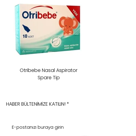
Otribebe Nasal Aspirator
Oioi Sleeping Comp
Spare Tip
HABER BÜLTENİMİZE KATILIN!