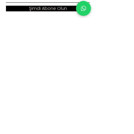
Şimdi Abone Olun
Adres :
Ana Sayfa >
Cumhuriyet Mah. Eski
Kurumsal >
Hadımköy Yolu Cad.
No: 2/3
Ürünler >
Büyükçekmece
İstanbul
İnsan Kaynakları >
Blog >
+90 212 979 90 66
+90 531 547 90 66
İletişim >
info@sinaecza.com
Çalışma Saatlerimiz: