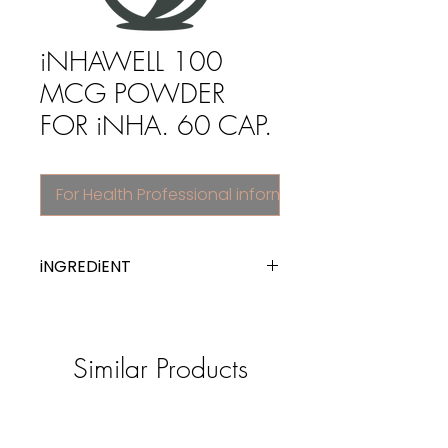
iNHAWELL 100
MCG POWDER
FOR iNHA. 60 CAP.
For Health Professional information
iNGREDiENT
Selective beta-2-adrenoreceptor
agonists
Similar Products