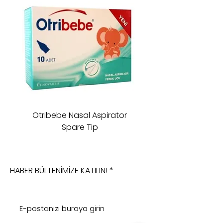
Otribebe Nasal Aspirator
Oioi Sleeping Comp
Spare Tip
HABER BÜLTENİMİZE KATILIN!