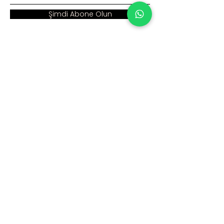
Şimdi Abone Olun
Adres :
Ana Sayfa >
Cumhuriyet Mah. Eski
Kurumsal >
Hadımköy Yolu Cad.
No: 2/3
Ürünler >
Büyükçekmece
İstanbul
İnsan Kaynakları >
Blog >
+90 212 979 90 66
+90 531 547 90 66
İletişim >
info@sinaecza.com
Çalışma Saatlerimiz: