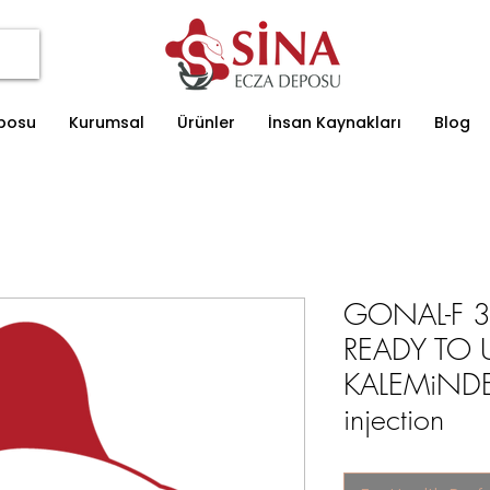
eposu
Kurumsal
Ürünler
İnsan Kaynakları
Blog
GONAL-F 
READY TO U
KALEMiNDE s
injection