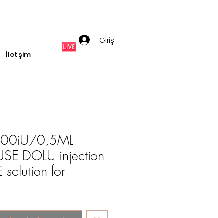
Giriş
İletişim
300iU/0,5ML
SE DOLU injection
olution for