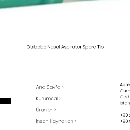
Otribebe Nasal Aspirator Spare Tip
Adres
Ana Sayfa >
Cumh
Cad.
Kurumsal >
İsta
Ürünler >
+90 
İnsan Kaynakları >
+90 