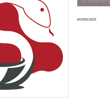
For Health Prof
iNGREDiENT
follitropin alfa