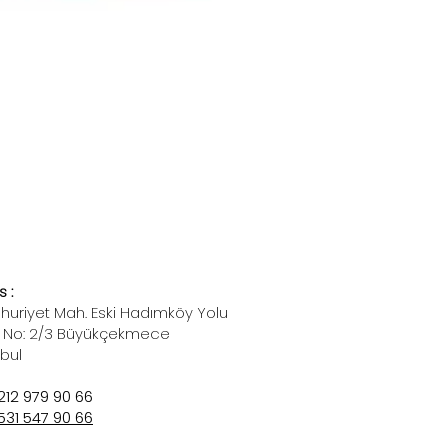
 :
uriyet Mah. Eski Hadımköy Yolu
 No: 2/3 Büyükçekmece
nbul
212 979 90 66
531 547 90 66