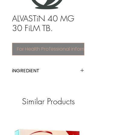
ALVASTiN 40 MG
30 FiLM TB.
For Health Professional information
iNGREDiENT
atorvastatin
Similar Products