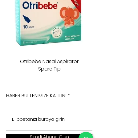
Otribebe Nasal Aspirator
Oioi Sleeping Comp
Spare Tip
HABER BÜLTENİMİZE KATILIN!
Şimdi Abone Olun