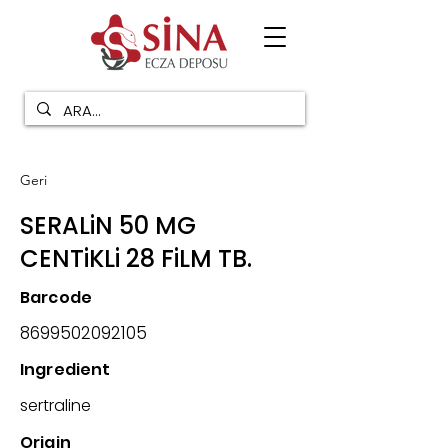
Geri
SERALiN 50 MG
CENTiKLi 28 FiLM TB.
Barcode
8699502092105
Ingredient
sertraline
Origin