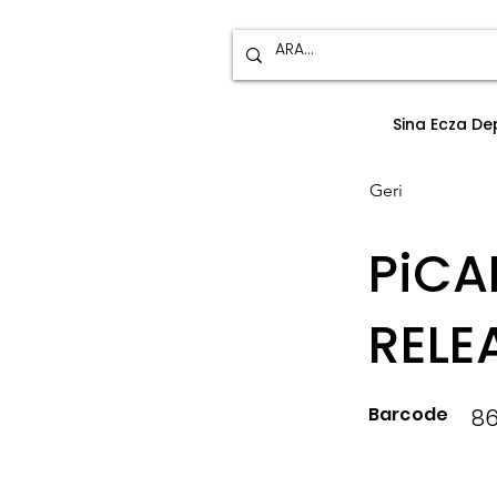
Sina Ecza D
Geri
PiCA
RELE
Barcode
86