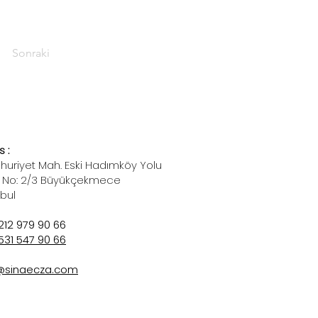
Sonraki
 :
uriyet Mah. Eski Hadımköy Yolu
 No: 2/3 Büyükçekmece
nbul
212 979 90 66
531 547 90 66
@sinaecza.com