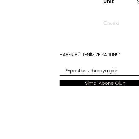
Unit
Önceki
HABER BÜLTENİMİZE KATILIN!
Şimdi Abone Olun