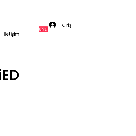
Giriş
İletişim
iED