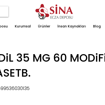
eposu
Kurumsal
Ürünler
İnsan Kaynakları
Blog
DiL 35 MG 60 MODiF
ASETB.
99536030135