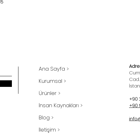
35
Adres
Ana Sayfa >
Cumh
Cad.
Kurumsal >
İsta
Ürünler >
+90 
İnsan Kaynakları >
+90 
Blog >
info
İletişim >