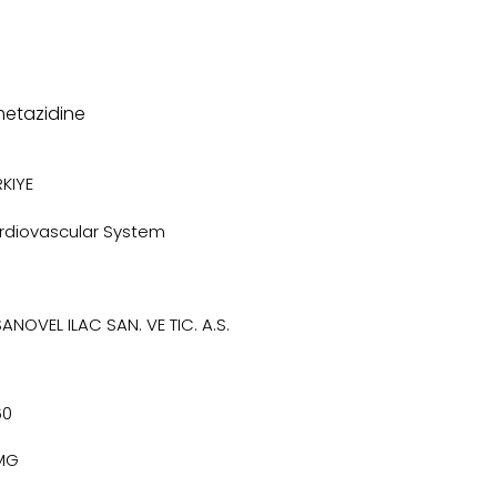
metazidine
KIYE
rdiovascular System
SANOVEL ILAC SAN. VE TIC. A.S.
60
MG