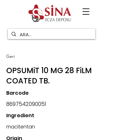
Geri
OPSUMiT 10 MG 28 FiLM
COATED TB.
Barcode
8697542090051
Ingredient
macitentan
Origin