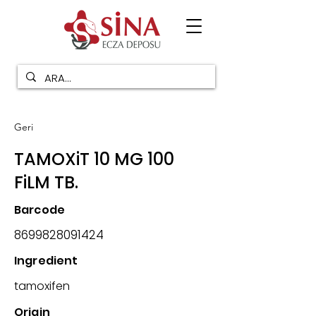
Geri
TAMOXiT 10 MG 100
FiLM TB.
Barcode
8699828091424
Ingredient
tamoxifen
Origin