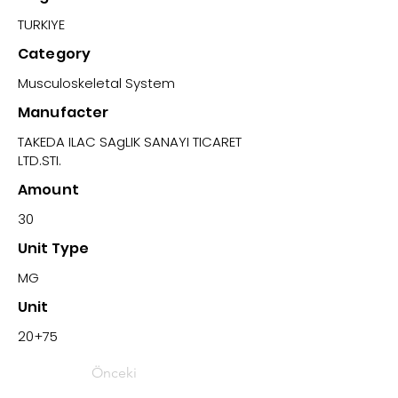
TURKIYE
Category
Musculoskeletal System
Manufacter
TAKEDA ILAC SAgLIK SANAYI TICARET
LTD.STI.
Amount
30
Unit Type
MG
Unit
20+75
Önceki