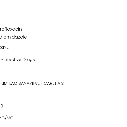
rofloxacin
d ornidazole
KIYE
i-Infective Drugs
ILIM ILAC SANAYII VE TICARET A.S.
20
MG/MG