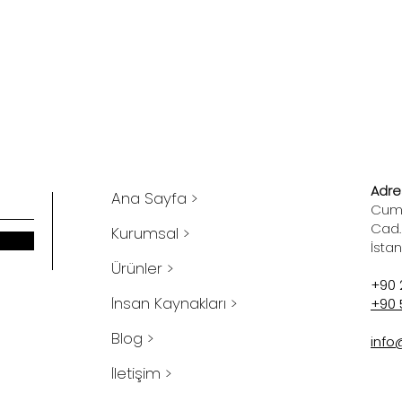
Adres
Ana Sayfa >
Cumh
Cad.
Kurumsal >
İsta
Ürünler >
+90 
İnsan Kaynakları >
+90 
Blog >
info
İletişim >