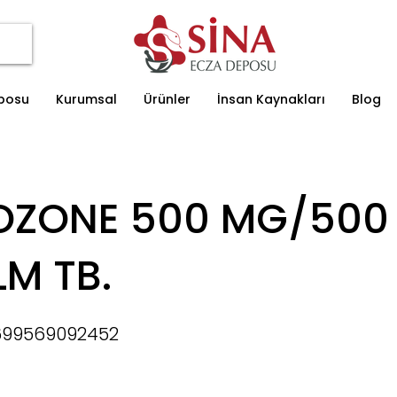
eposu
Kurumsal
Ürünler
İnsan Kaynakları
Blog
OZONE 500 MG/500
LM TB.
699569092452