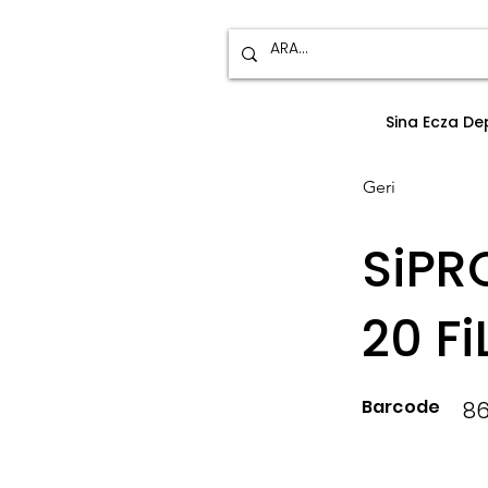
Sina Ecza D
Geri
SiPR
20 Fi
Barcode
8