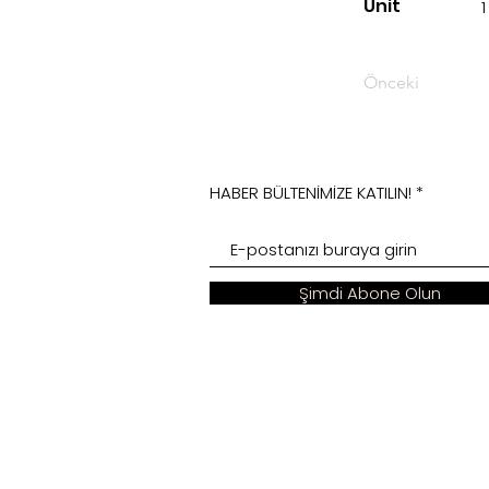
Unit
1
Önceki
HABER BÜLTENİMİZE KATILIN!
Şimdi Abone Olun