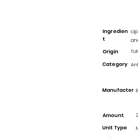
Ingredien
cip
t
an
Origin
TUR
Category
Ant
Manufacter
B
Amount
Unit Type