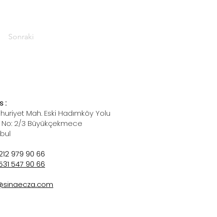
Sonraki
 :
uriyet Mah. Eski Hadımköy Yolu
 No: 2/3 Büyükçekmece
nbul
212 979 90 66
531 547 90 66
@sinaecza.com