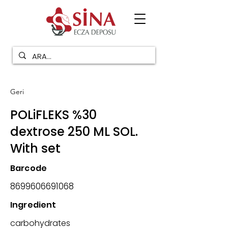
Geri
POLiFLEKS %30
dextrose 250 ML SOL.
With set
Barcode
8699606691068
Ingredient
carbohydrates