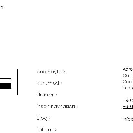
50
Adres
Ana Sayfa >
Cumh
Cad.
Kurumsal >
İsta
Ürünler >
+90 
İnsan Kaynakları >
+90 
Blog >
info
İletişim >