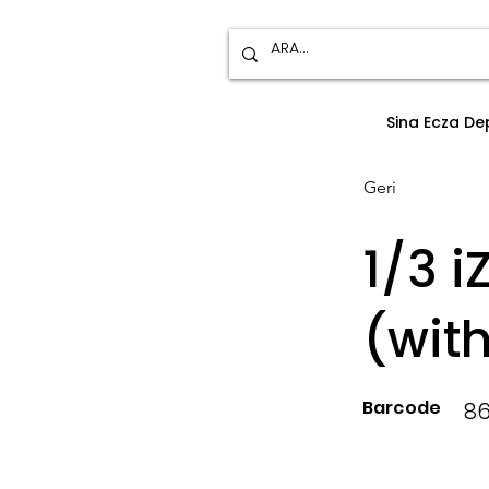
Sina Ecza D
Geri
1/3 
(with
Barcode
8