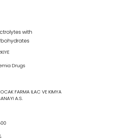
ctrolytes with
rbohydrates
KIYE
emia Drugs
KOCAK FARMA ILAC VE KIMYA
SANAYI A.S.
500
%