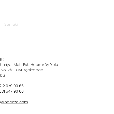
Sonraki
 :
uriyet Mah. Eski Hadımköy Yolu
 No: 2/3 Büyükçekmece
nbul
212 979 90 66
531 547 90 66
@sinaecza.com