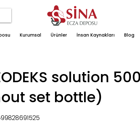
eposu
Kurumsal
Ürünler
İnsan Kaynakları
Blog
iZODEKS solution 50
out set bottle)
699828691525