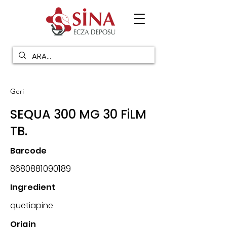
Geri
SEQUA 300 MG 30 FiLM
TB.
Barcode
8680881090189
Ingredient
quetiapine
Origin