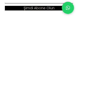
Şimdi Abone Olun
Adres :
Ana Sayfa >
Cumhuriyet Mah. Eski
Kurumsal >
Hadımköy Yolu Cad.
No: 2/3
Ürünler >
Büyükçekmece
İstanbul
İnsan Kaynakları >
Blog >
+90 212 979 90 66
+90 531 547 90 66
İletişim >
info@sinaecza.com
Çalışma Saatlerimiz: