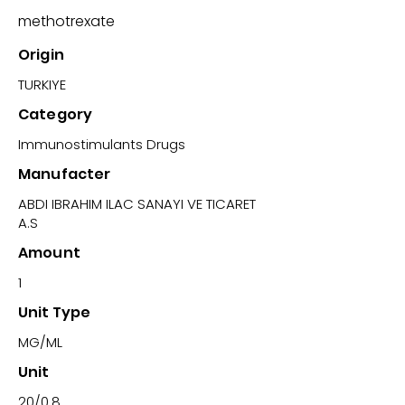
methotrexate
Origin
TURKIYE
Category
Immunostimulants Drugs
Manufacter
ABDI IBRAHIM ILAC SANAYI VE TICARET
A.S
Amount
1
Unit Type
MG/ML
Unit
20/0,8