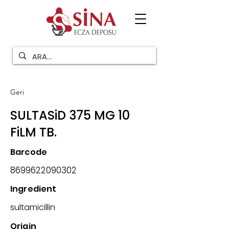
Geri
SULTASiD 375 MG 10
FiLM TB.
Barcode
8699622090302
Ingredient
sultamicillin
Origin