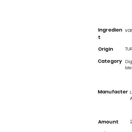
Ingredien
va
t
Origin
TUR
Category
Di
Me
Manufacter
A
Amount