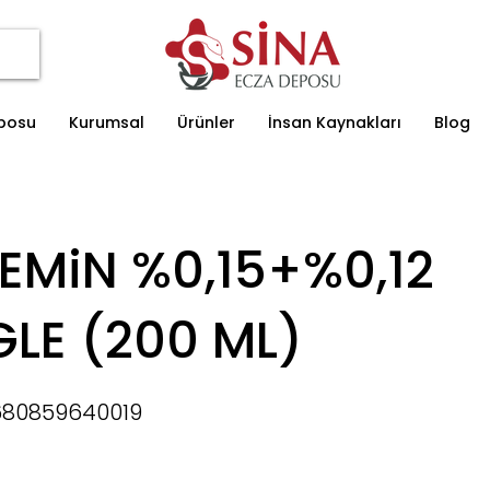
eposu
Kurumsal
Ürünler
İnsan Kaynakları
Blog
EMiN %0,15+%0,12
LE (200 ML)
680859640019