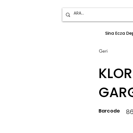
Sina Ecza D
Geri
KLOR
GARG
Barcode
8