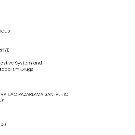
rious
KIYE
gestive System and
tabolism Drugs
LIVA ILAC PAZARLAMA SAN. VE TIC.
.S.
200