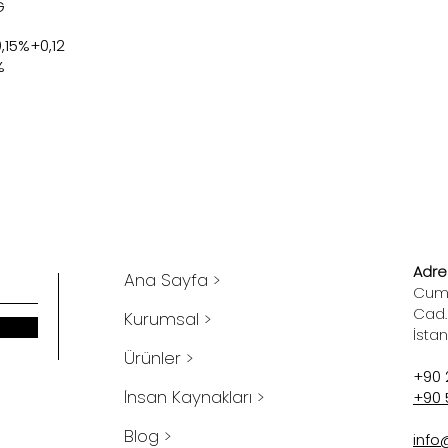
G
0,15%+0,12
%
Adres
Ana Sayfa >
Cumh
Cad.
Kurumsal >
İsta
Ürünler >
+90 
İnsan Kaynakları >
+90 
Blog >
info