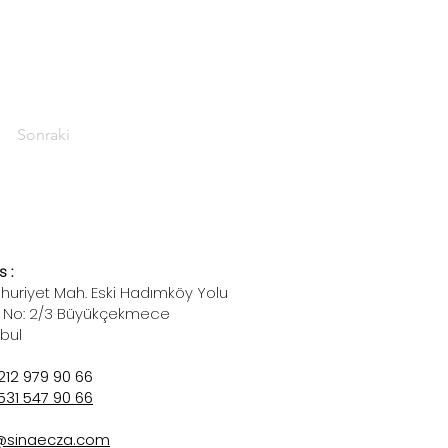
Sonraki
 :
uriyet Mah. Eski Hadımköy Yolu
 No: 2/3 Büyükçekmece
nbul
212 979 90 66
531 547 90 66
@sinaecza.com