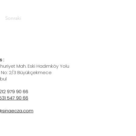
Sonraki
 :
uriyet Mah. Eski Hadımköy Yolu
 No: 2/3 Büyükçekmece
nbul
212 979 90 66
531 547 90 66
@sinaecza.com