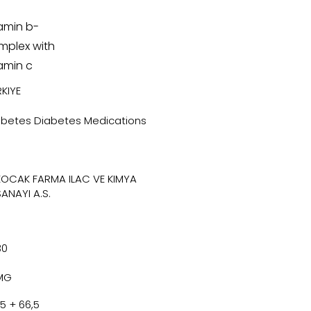
amin b-
mplex with
amin c
KIYE
abetes Diabetes Medications
KOCAK FARMA ILAC VE KIMYA
SANAYI A.S.
30
MG
,5 + 66,5