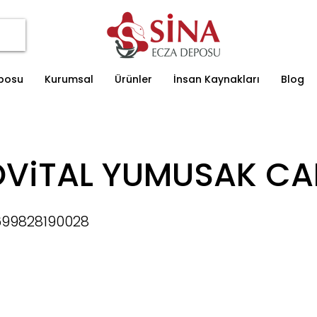
eposu
Kurumsal
Ürünler
İnsan Kaynakları
Blog
ViTAL YUMUSAK CA
99828190028