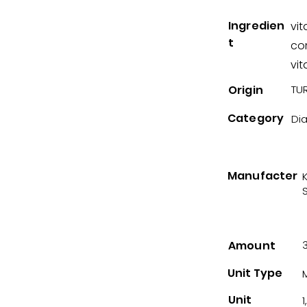
Ingredien
vit
t
co
vit
Origin
TUR
Category
Di
Manufacter
Amount
Unit Type
Unit
1