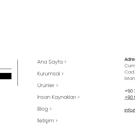
Adres
Ana Sayfa >
Cumh
Cad.
Kurumsal >
İsta
Ürünler >
+90 
İnsan Kaynakları >
+90 
Blog >
info
İletişim >