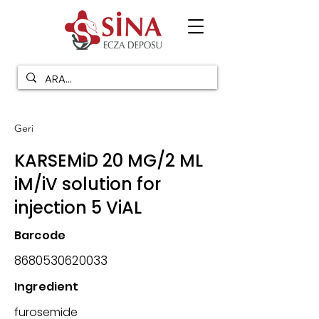
Geri
KARSEMiD 20 MG/2 ML
iM/iV solution for
injection 5 ViAL
Barcode
8680530620033
Ingredient
furosemide