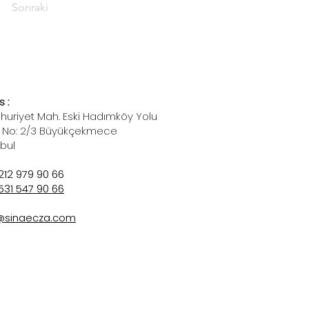
Sonraki
 :
uriyet Mah. Eski Hadımköy Yolu
 No: 2/3 Büyükçekmece
nbul
212 979 90 66
531 547 90 66
@sinaecza.com