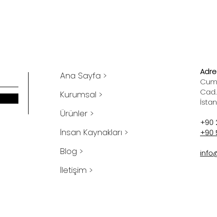
Adres
Ana Sayfa >
Cumh
Cad.
Kurumsal >
İsta
Ürünler >
+90 
İnsan Kaynakları >
+90 
Blog >
info
İletişim >