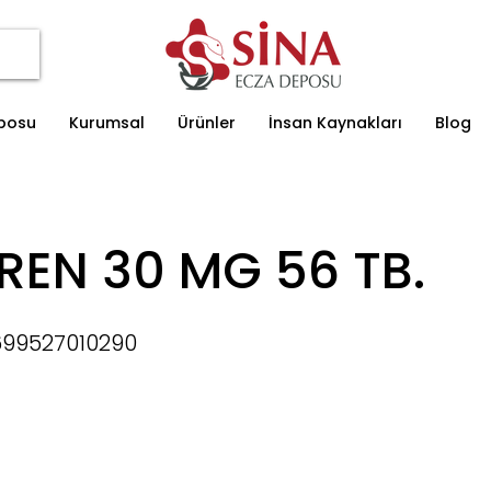
eposu
Kurumsal
Ürünler
İnsan Kaynakları
Blog
REN 30 MG 56 TB.
99527010290