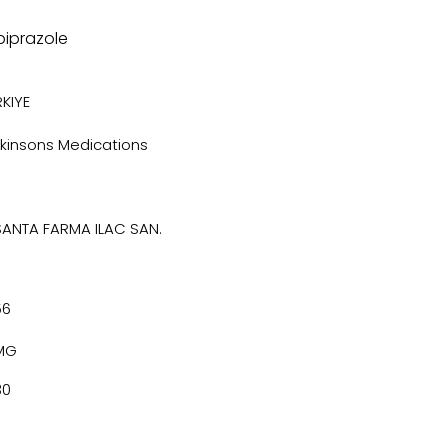
piprazole
KIYE
rkinsons Medications
SANTA FARMA ILAC SAN.
56
MG
30