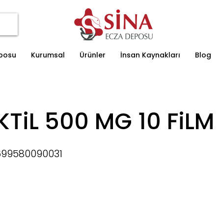
eposu
Kurumsal
Ürünler
İnsan Kaynakları
Blog
KTiL 500 MG 10 FiLM 
699580090031