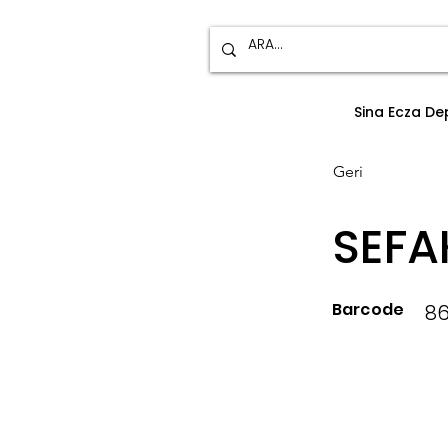
Sina Ecza D
Geri
SEFA
Barcode
8