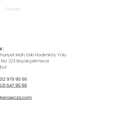
Sonraki
 :
uriyet Mah. Eski Hadımköy Yolu
 No: 2/3 Büyükçekmece
nbul
212 979 90 66
531 547 90 66
@sinaecza.com