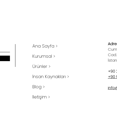
Adres
Ana Sayfa >
Cumh
Cad.
Kurumsal >
İsta
Ürünler >
+90 
İnsan Kaynakları >
+90 
Blog >
info
İletişim >