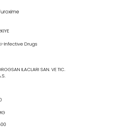
furoxime
KIYE
i-Infective Drugs
DROGSAN ILACLARI SAN. VE TIC.
.S.
0
MG
500