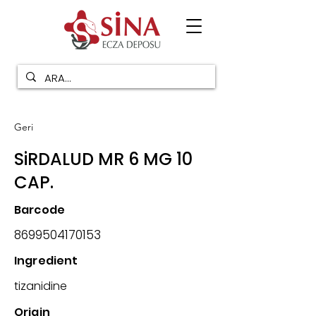
Geri
SiRDALUD MR 6 MG 10
CAP.
Barcode
8699504170153
Ingredient
tizanidine
Origin