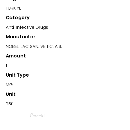
TURKIYE
Category
Anti-Infective Drugs
Manufacter
NOBEL ILAC SAN. VE TIC. A.S.
Amount
1
Unit Type
MG
Unit
250
Önceki