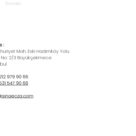
Sonraki
 :
uriyet Mah. Eski Hadımköy Yolu
 No: 2/3 Büyükçekmece
nbul
212 979 90 66
531 547 90 66
@sinaecza.com