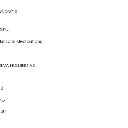
etiapine
KIYE
rkinsons Medications
DEVA HOLDING A.S.
30
MG
200