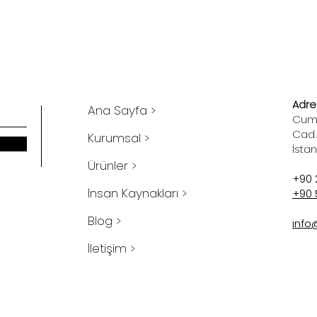
Adres
Ana Sayfa >
Cumh
Cad.
Kurumsal >
İsta
Ürünler >
+90 
İnsan Kaynakları >
+90 
Blog >
info
İletişim >