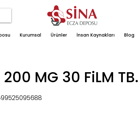
eposu
Kurumsal
Ürünler
İnsan Kaynakları
Blog
 200 MG 30 FiLM TB.
699525095688