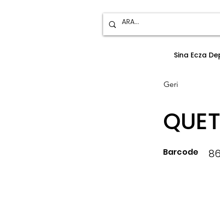
Sina Ecza D
Geri
QUET
Barcode
8