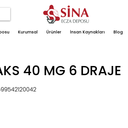
eposu
Kurumsal
Ürünler
İnsan Kaynakları
Blog
AKS 40 MG 6 DRAJE
699542120042