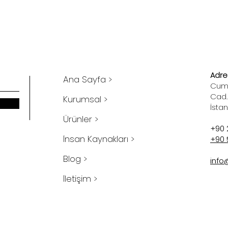
Adres
Ana Sayfa >
Cumh
Cad.
Kurumsal >
İsta
Ürünler >
+90 
İnsan Kaynakları >
+90 
Blog >
info
İletişim >