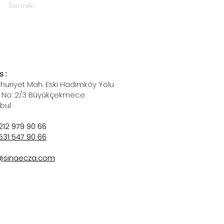
Sonraki
 :
uriyet Mah. Eski Hadımköy Yolu
 No: 2/3 Büyükçekmece
nbul
212 979 90 66
531 547 90 66
@sinaecza.com