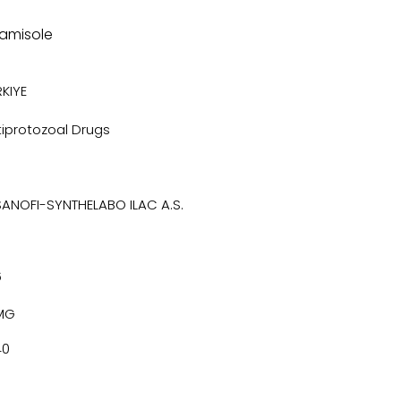
vamisole
KIYE
tiprotozoal Drugs
SANOFI-SYNTHELABO ILAC A.S.
6
MG
40