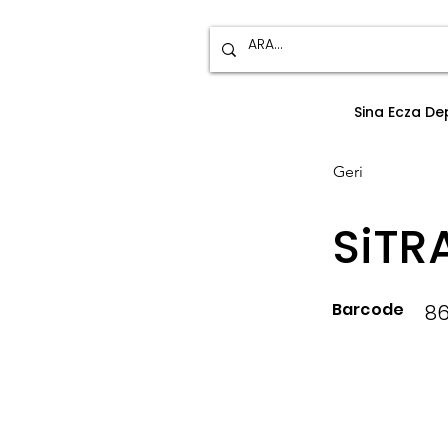
Sina Ecza D
Geri
SiTR
Barcode
8