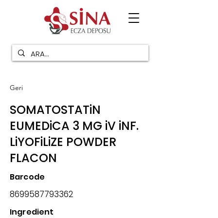
Geri
SOMATOSTATiN
EUMEDiCA 3 MG iV iNF.
LiYOFiLiZE POWDER
FLACON
Barcode
8699587793362
Ingredient