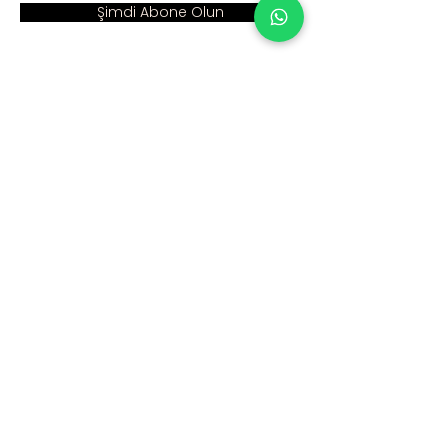
Şimdi Abone Olun
Adres :
Ana Sayfa >
Cumhuriyet Mah. Eski
Kurumsal >
Hadımköy Yolu Cad.
No: 2/3
Ürünler >
Büyükçekmece
İstanbul
İnsan Kaynakları >
Blog >
+90 212 979 90 66
+90 531 547 90 66
İletişim >
info@sinaecza.com
Çalışma Saatlerimiz: