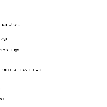
mbinations
KIYE
tamin Drugs
EUTEC ILAC SAN. TIC. A.S.
30
MG