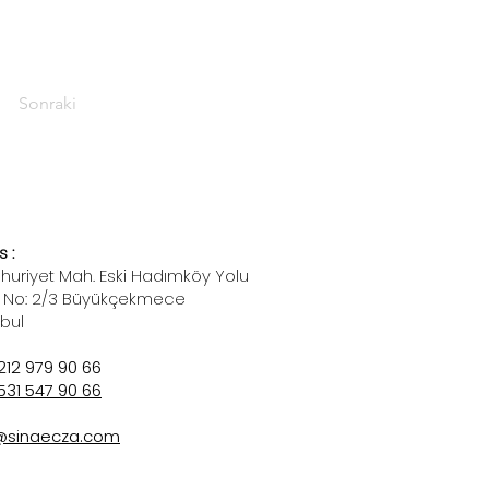
Sonraki
 :
uriyet Mah. Eski Hadımköy Yolu
 No: 2/3 Büyükçekmece
nbul
212 979 90 66
531 547 90 66
@sinaecza.com