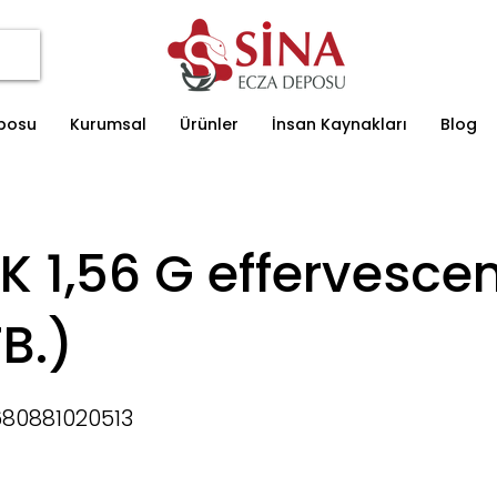
eposu
Kurumsal
Ürünler
İnsan Kaynakları
Blog
 1,56 G effervescen
B.)
80881020513