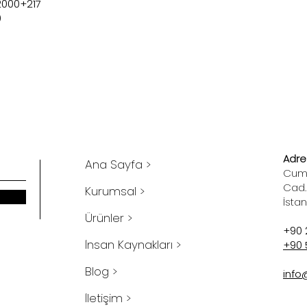
2000+217
0
Adres
Ana Sayfa >
Cumh
Cad.
Kurumsal >
İsta
Ürünler >
+90 
İnsan Kaynakları >
+90 
Blog >
info
İletişim >