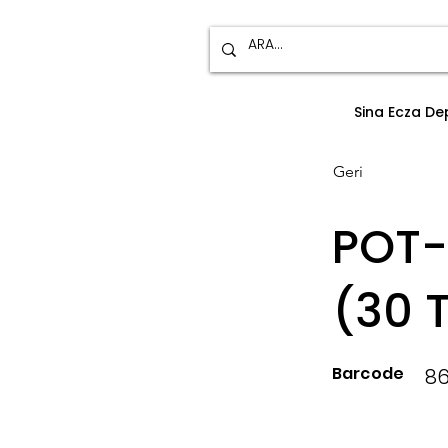
Sina Ecza D
Geri
POT-K
(30 T
Barcode
86