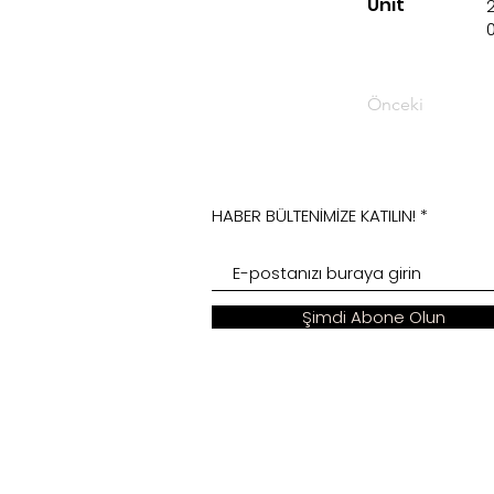
Unit
Önceki
HABER BÜLTENİMİZE KATILIN!
Şimdi Abone Olun