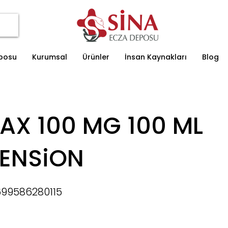
eposu
Kurumsal
Ürünler
İnsan Kaynakları
Blog
AX 100 MG 100 ML
ENSiON
99586280115