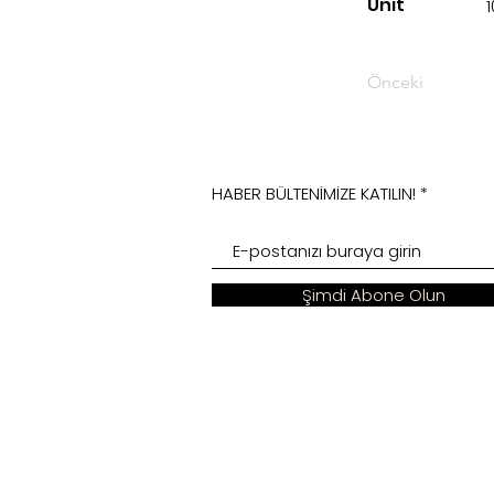
Unit
Önceki
HABER BÜLTENİMİZE KATILIN!
Şimdi Abone Olun