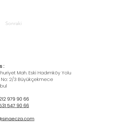
Sonraki
 :
uriyet Mah. Eski Hadımköy Yolu
 No: 2/3 Büyükçekmece
nbul
212 979 90 66
531 547 90 66
@sinaecza.com