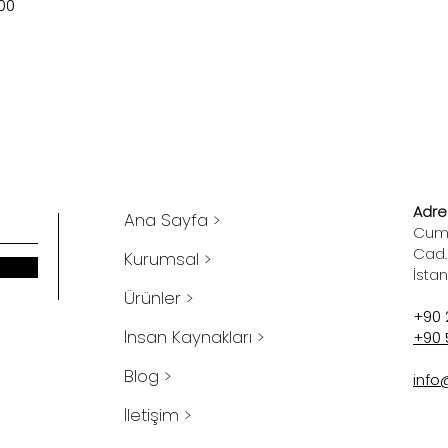
100
Adres
Ana Sayfa >
Cumh
Cad.
Kurumsal >
İsta
Ürünler >
+90 
İnsan Kaynakları >
+90 
Blog >
info
İletişim >