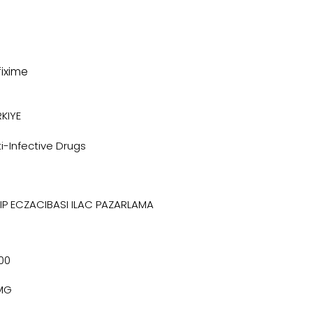
ixime
KIYE
i-Infective Drugs
EIP ECZACIBASI ILAC PAZARLAMA
100
MG