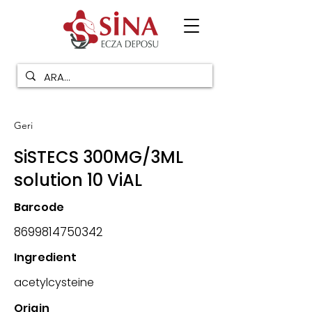
Geri
SiSTECS 300MG/3ML
solution 10 ViAL
Barcode
8699814750342
Ingredient
acetylcysteine
Origin