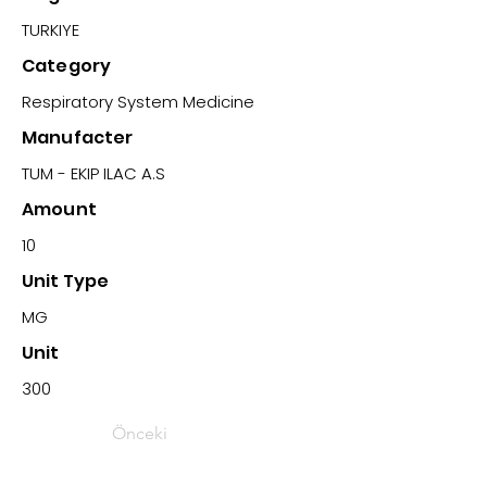
TURKIYE
Category
Respiratory System Medicine
Manufacter
TUM - EKIP ILAC A.S
Amount
10
Unit Type
MG
Unit
300
Önceki