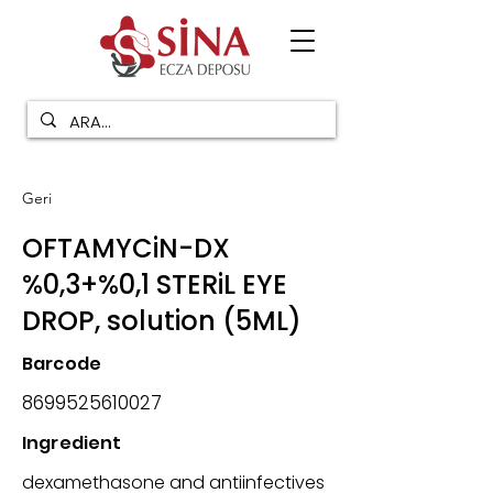
Geri
OFTAMYCiN-DX
%0,3+%0,1 STERiL EYE
DROP, solution (5ML)
Barcode
8699525610027
Ingredient
dexamethasone and antiinfectives