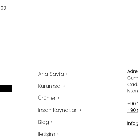
300
Adres
Ana Sayfa >
Cumh
Cad.
Kurumsal >
İsta
Ürünler >
+90 
İnsan Kaynakları >
+90 
Blog >
info
İletişim >