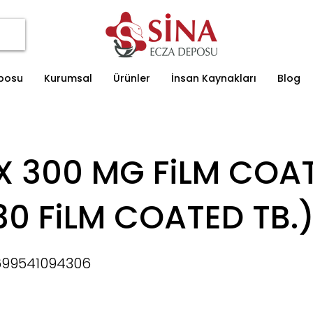
eposu
Kurumsal
Ürünler
İnsan Kaynakları
Blog
X 300 MG FiLM COA
(30 FiLM COATED TB.
699541094306