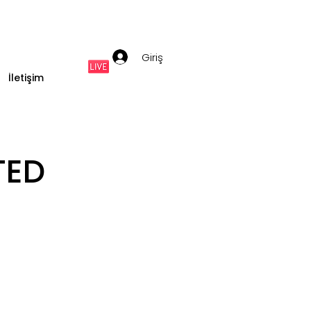
Giriş
İletişim
TED
)