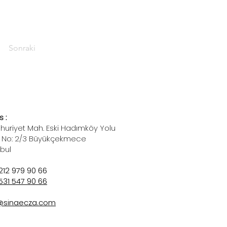
Sonraki
 :
uriyet Mah. Eski Hadımköy Yolu
 No: 2/3 Büyükçekmece
nbul
212 979 90 66
531 547 90 66
@sinaecza.com