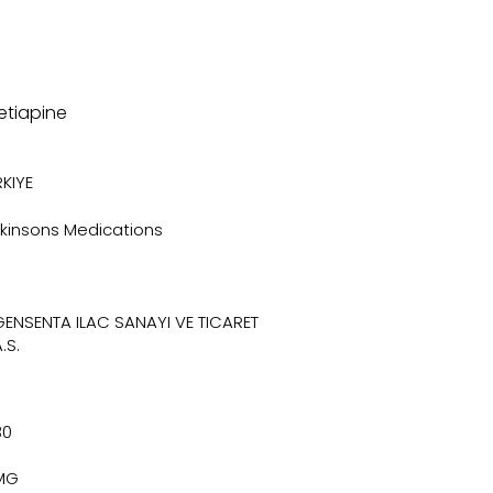
etiapine
KIYE
rkinsons Medications
GENSENTA ILAC SANAYI VE TICARET
.S.
30
MG