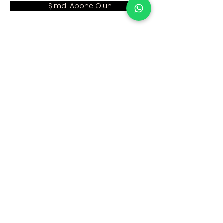
Şimdi Abone Olun
Adres :
Ana Sayfa >
Cumhuriyet Mah. Eski
Kurumsal >
Hadımköy Yolu Cad.
No: 2/3
Ürünler >
Büyükçekmece
İstanbul
İnsan Kaynakları >
Blog >
+90 212 979 90 66
+90 531 547 90 66
İletişim >
info@sinaecza.com
Çalışma Saatlerimiz: