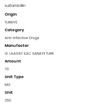
sultamicillin
Origin
TURKIYE
Category
Anti-Infective Drugs
Manufacter
I.E. ULAGAY ILAC SANAYII TURK
Amount
70
Unit Type
MG
Unit
250