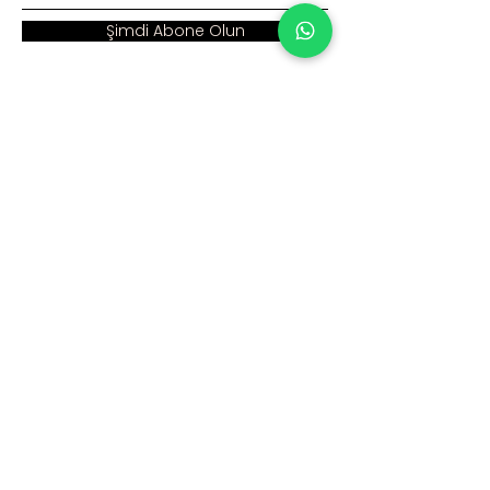
Şimdi Abone Olun
Adres :
Ana Sayfa >
Cumhuriyet Mah. Eski
Kurumsal >
Hadımköy Yolu Cad.
No: 2/3
Ürünler >
Büyükçekmece
İstanbul
İnsan Kaynakları >
Blog >
+90 212 979 90 66
+90 531 547 90 66
İletişim >
info@sinaecza.com
Çalışma Saatlerimiz: