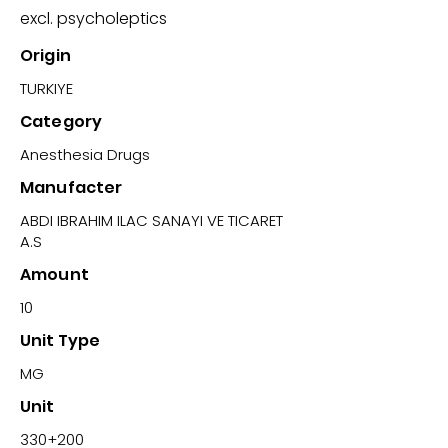
excl. psycholeptics
Origin
TURKIYE
Category
Anesthesia Drugs
Manufacter
ABDI IBRAHIM ILAC SANAYI VE TICARET
A.S
Amount
10
Unit Type
MG
Unit
330+200