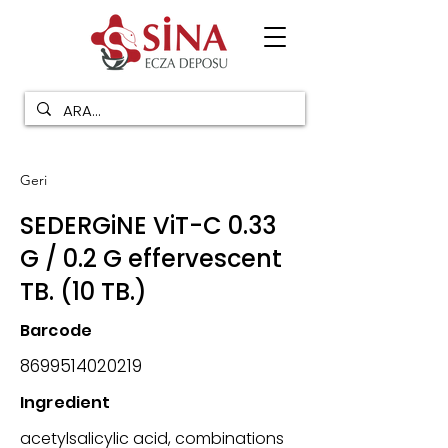
Geri
SEDERGiNE ViT-C 0.33
G / 0.2 G effervescent
TB. (10 TB.)
Barcode
8699514020219
Ingredient
acetylsalicylic acid, combinations