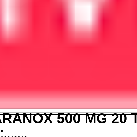
RANOX 500 MG 20 
de