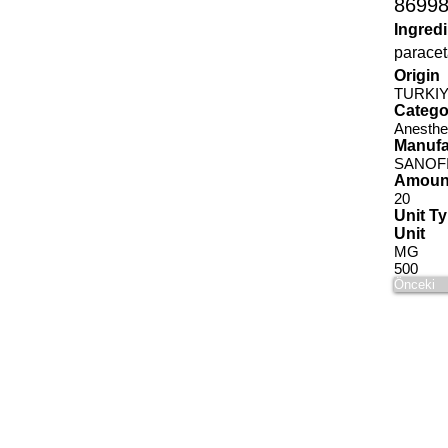
8699
Ingred
parace
Origin
TURKI
Catego
Anesthe
Manufa
SANOFI
Amoun
20
Unit T
Unit
MG
500
Önceki