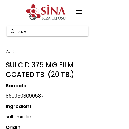
Geri
SULCiD 375 MG FiLM
COATED TB. (20 TB.)
Barcode
8699508090587
Ingredient
sultamicillin
Origin