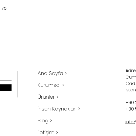
0.75
Adres
Ana Sayfa >
Cumh
Cad.
Kurumsal >
İsta
Ürünler >
+90 
İnsan Kaynakları >
+90 
Blog >
info
İletişim >