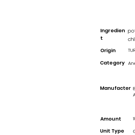
Ingredien
po
t
chl
Origin
TUR
Category
An
Manufacter
A
Amount
1
Unit Type