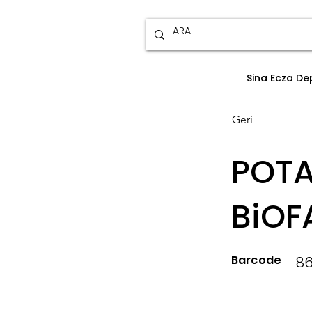
Sina Ecza D
Geri
POTA
BiOF
Barcode
8