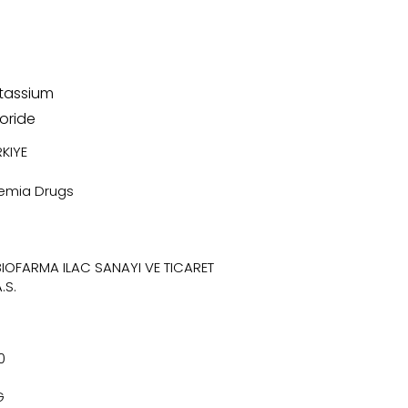
tassium
oride
KIYE
emia Drugs
BIOFARMA ILAC SANAYI VE TICARET
.S.
0
G