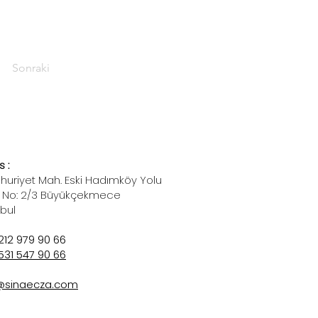
Sonraki
 :
uriyet Mah. Eski Hadımköy Yolu
 No: 2/3 Büyükçekmece
nbul
212 979 90 66
531 547 90 66
@sinaecza.com