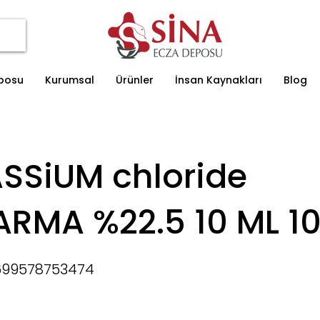
eposu
Kurumsal
Ürünler
İnsan Kaynakları
Blog
SSiUM chloride
ARMA %22.5 10 ML 10
699578753474