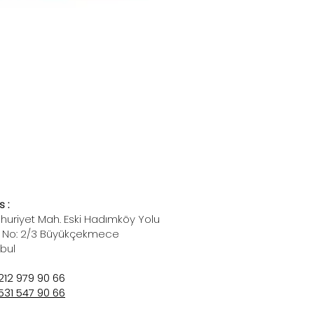
 :
uriyet Mah. Eski Hadımköy Yolu
 No: 2/3 Büyükçekmece
nbul
212 979 90 66
531 547 90 66