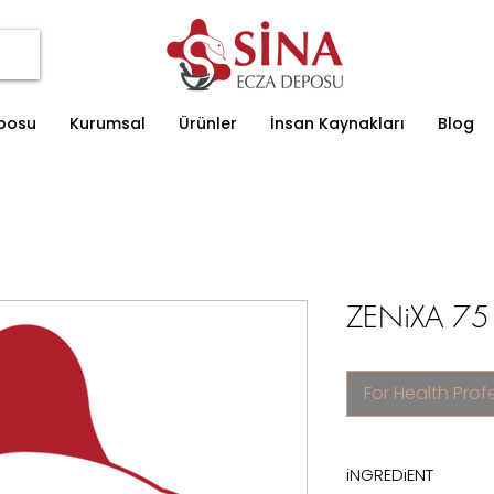
eposu
Kurumsal
Ürünler
İnsan Kaynakları
Blog
ZENiXA 75
For Health Prof
iNGREDiENT