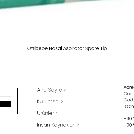
Otribebe Nasal Aspirator Spare Tip
Adres
Ana Sayfa >
Cumh
Cad.
Kurumsal >
İsta
Ürünler >
+90 
İnsan Kaynakları >
+90 